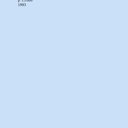
p. 15.000
1993